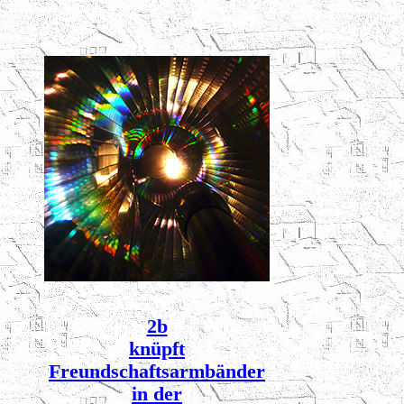
2b
knüpft
Freundschaftsarmbänder
in der